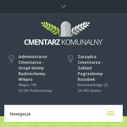
Co zrobić, gdy umrze ktoś bliski?
Mapa strony
Kontakt
Administrator
Zarządca
Cmentarza -
Cmentarza -
Urząd Gminy
Zakład
Radziechowy-
Pogrzebowy
Wieprz
Kozubek
Wieprz 700
Komonieckiego 25
34-381 Radziechowy
34-300 Żywiec
Nawigacja