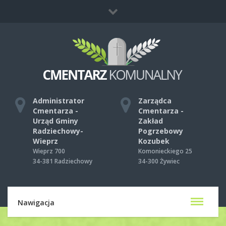
Co zrobić, gdy umrze ktoś bliski?
Mapa strony
Kontakt
Administrator
Zarządca
Cmentarza -
Cmentarza -
Urząd Gminy
Zakład
Radziechowy-
Pogrzebowy
Wieprz
Kozubek
Wieprz 700
Komonieckiego 25
34-381 Radziechowy
34-300 Żywiec
Nawigacja