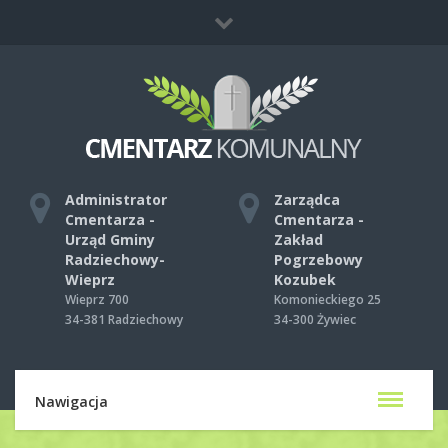
Co zrobić, gdy umrze ktoś bliski?
Mapa strony
Kontakt
Administrator
Zarządca
Cmentarza -
Cmentarza -
Urząd Gminy
Zakład
Radziechowy-
Pogrzebowy
Wieprz
Kozubek
Wieprz 700
Komonieckiego 25
34-381 Radziechowy
34-300 Żywiec
Nawigacja