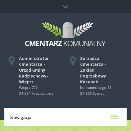
Co zrobić, gdy umrze ktoś bliski?
Mapa strony
Kontakt
Administrator
Zarządca
Cmentarza -
Cmentarza -
Urząd Gminy
Zakład
Radziechowy-
Pogrzebowy
Wieprz
Kozubek
Wieprz 700
Komonieckiego 25
34-381 Radziechowy
34-300 Żywiec
Nawigacja