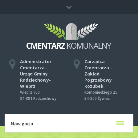
Co zrobić, gdy umrze ktoś bliski?
Mapa strony
Kontakt
Administrator
Zarządca
Cmentarza -
Cmentarza -
Urząd Gminy
Zakład
Radziechowy-
Pogrzebowy
Wieprz
Kozubek
Wieprz 700
Komonieckiego 25
34-381 Radziechowy
34-300 Żywiec
Nawigacja