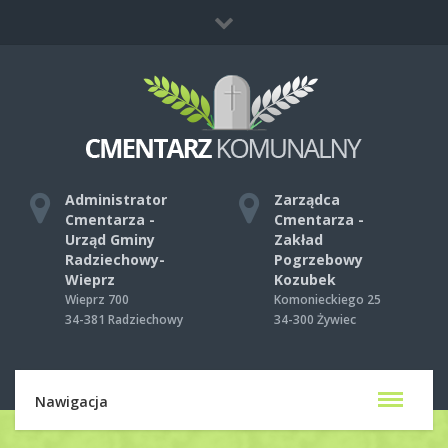
Co zrobić, gdy umrze ktoś bliski?
Mapa strony
Kontakt
Administrator
Zarządca
Cmentarza -
Cmentarza -
Urząd Gminy
Zakład
Radziechowy-
Pogrzebowy
Wieprz
Kozubek
Wieprz 700
Komonieckiego 25
34-381 Radziechowy
34-300 Żywiec
Nawigacja