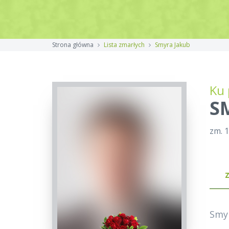
Strona główna
Lista zmarłych
Smyra Jakub
Ku 
S
zm. 
Smyr