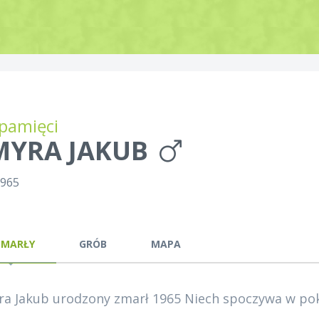
pamięci
MYRA JAKUB
1965
ZMARŁY
GRÓB
MAPA
a Jakub urodzony zmarł 1965 Niech spoczywa w pok