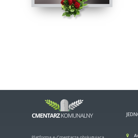
JED
A
Platforma e-Cmentarza obsługująca