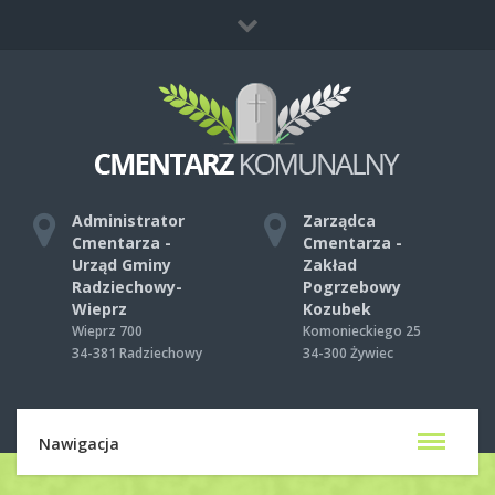
Co zrobić, gdy umrze ktoś bliski?
Mapa strony
Kontakt
Administrator
Zarządca
Cmentarza -
Cmentarza -
Urząd Gminy
Zakład
Radziechowy-
Pogrzebowy
Wieprz
Kozubek
Wieprz 700
Komonieckiego 25
34-381 Radziechowy
34-300 Żywiec
Nawigacja