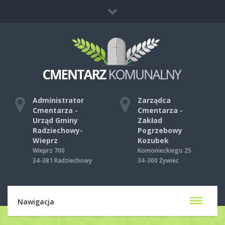
Co zrobić, gdy umrze ktoś bliski?
Mapa strony
Kontakt
Administrator
Zarządca
Cmentarza -
Cmentarza -
Urząd Gminy
Zakład
Radziechowy-
Pogrzebowy
Wieprz
Kozubek
Wieprz 700
Komonieckiego 25
34-381 Radziechowy
34-300 Żywiec
Nawigacja